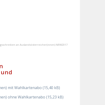
gsschreiben an Auslandsösterreicher(innen) NRW2017
n
 und
nnen) mit Wahlkartenabo
nnen) ohne Wahlkartenabo