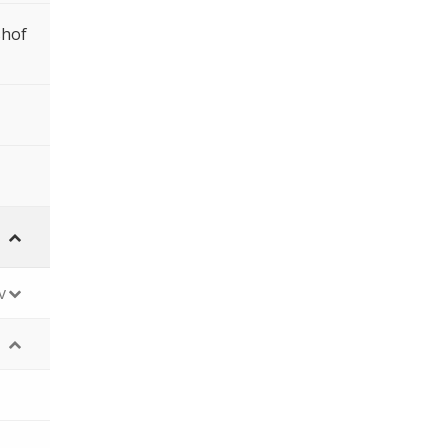
shof
v