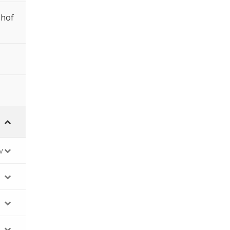
shof
v